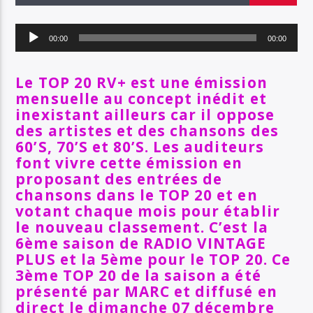
EN CE MOMENT
TITRE
Lecteur
ARTISTE
00:00
00:00
audio
Le TOP 20 RV+ est une émission
mensuelle au concept inédit et
SOYEZ COOL ET RESTEZ EN FORME AVEC RV+
inexistant ailleurs car il
oppose
des artistes et des chansons des
60’S, 70’S et 80’S. L
es auditeurs
font vivre cette émission en
Radio Vintage Plus
proposant des entrées de
chansons dans le TOP 20 et en
votant chaque mois pour établir
le nouveau classement. C’est la
6ème saison de RADIO VINTAGE
PLUS et la 5ème pour le TOP 20. Ce
3ème TOP 20 de la saison a été
présenté par MARC et diffusé en
direct le dimanche 07 décembre