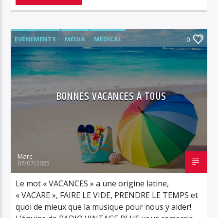
EVÉNEMENTS
MÉDIA
MÉDICAL
0
MUSIQUE
NEWS
PODCAST
RADIO
RÉTRO/VINTAGE
RVPLUS
BONNES VACANCES À TOUS
Marc
07/07/2025
Le mot « VACANCES » a une origine latine,
« VACARE », FAIRE LE VIDE, PRENDRE LE TEMPS et
quoi de mieux que la musique pour nous y aider!