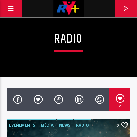
RADIO
RADIO VINTAGE PLUS
POUR ET AVEC VOUS
2
EVÉNEMENTS
MÉDIA
NEWS
RADIO
2
RÉTRO/VINTAGE
RVPLUS