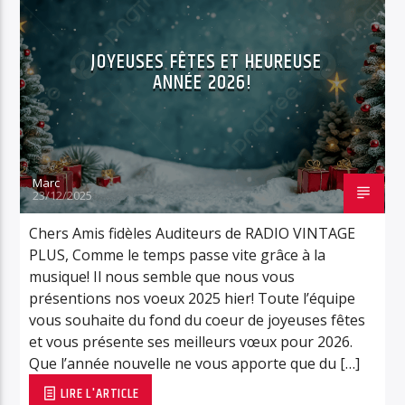
EN CE MOMENT
TITRE
ARTISTE
JOYEUSES FÊTES ET HEUREUSE
ANNÉE 2026!
SOYEZ COOL ET RESTEZ EN FORME AVEC RV+
Marc
23/12/2025
Radio Vintage Plus
Chers Amis fidèles Auditeurs de RADIO VINTAGE
PLUS, Comme le temps passe vite grâce à la
musique! Il nous semble que nous vous
présentions nos voeux 2025 hier! Toute l’équipe
vous souhaite du fond du coeur de joyeuses fêtes
et vous présente ses meilleurs vœux pour 2026.
Que l’année nouvelle ne vous apporte que du […]
LIRE L'ARTICLE