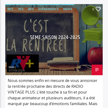
60'S
70'S
80'S
EVÉNEMENTS
NEWS
0
RADIO
RÉTRO/VINTAGE
RVPLUS
5ÈME SAISON 2024-2025
Marc
07/09/2024
Nous sommes enfin en mesure de vous annoncer
la rentrée prochaine des directs de RADIO
VINTAGE PLUS. L’été touche à sa fin et pour
chaque animateur et plusieurs auditeurs, il a été
marqué par beaucoup d’émotions familiales. Mais