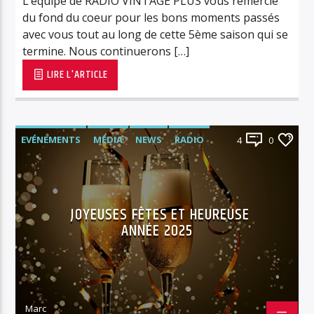
L’équipe de RADIO VINTAGE PLUS vous remercie
du fond du coeur pour les bons moments passés
avec vous tout au long de cette 5ème saison qui se
termine. Nous continuerons […]
LIRE L'ARTICLE
EVÉNEMENTS
MÉDIA
NEWS
RADIO
4
0
RÉTRO/VINTAGE
RVPLUS
JOYEUSES FÊTES ET HEUREUSE
ANNÉE 2025
Marc