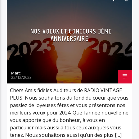
MÉDICAL
MUSIQUE
NEWS
RADIO
RÉTRO/VINTAGE
RVPLUS
NOS VOEUX ET CONCOURS 3ÈME
ANNIVERSAIRE
Marc
22/12/2023
Chers Amis fidèles Auditeurs de RADIO VINTAGE
PLUS, Nous souhaitons du fond du coeur que vous
passiez de joyeuses fêtes et vous présentons nos
meilleurs vœux pour 2024. Que l’année nouvelle ne
vous apporte que du bonheur, à vous en
particulier mais aussi à tous ceux auxquels vous
tenez. Nous souhaitons aussi qu’un des plus […]