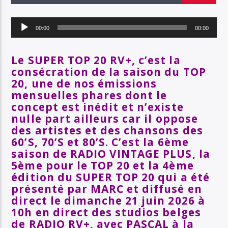
EN CE MOMENT
TITRE
Lecteur
ARTISTE
00:00
00:00
audio
Le SUPER TOP 20 RV+, c’est la
consécration de la saison du TOP
SOYEZ COOL ET RESTEZ EN FORME AVEC RV+
20, une de nos émissions
mensuelles phares dont le
concept est inédit et n’existe
nulle part ailleurs car il
oppose
Radio Vintage Plus
des artistes et des chansons des
60’S, 70’S et 80’S.
C’est la 6ème
saison de RADIO VINTAGE PLUS, la
5ème pour le TOP 20 et la 4ème
édition du SUPER TOP 20 qui a été
présenté par MARC et diffusé en
direct le dimanche 21 juin 2026 à
10h en direct des studios belges
de RADIO RV+, avec PASCAL à la