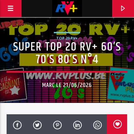
TOP 20 RV+
SUPER TOP 20 RV+ 60’S
RADIO VINTAGE PLUS
POUR ET AVEC VOUS
70’S 80’S N°4
MARC LE 21/06/2026