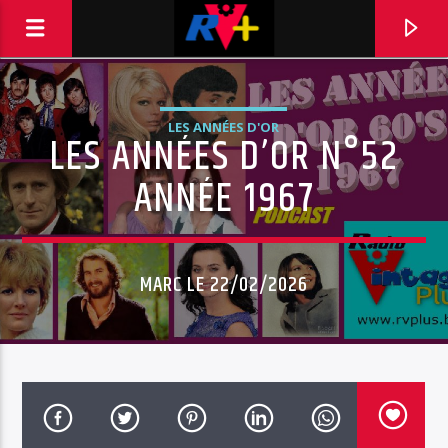
LES ANNÉES D'OR
LES ANNÉES D’OR N°52
RADIO VINTAGE PLUS
POUR ET AVEC VOUS
ANNÉE 1967
MARC LE 22/02/2026