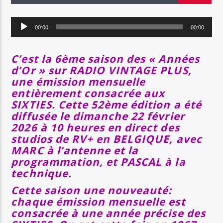
EN CE MOMENT
TITRE
Lecteur
ARTISTE
00:00
00:00
audio
C’est la 6ème saison des « Années
d’Or » sur RADIO VINTAGE PLUS,
SOYEZ COOL ET RESTEZ EN FORME AVEC RV+
une émission mensuelle
entièrement consacrée aux
SIXTIES. Cette 52ème édition
a été
diffusée le dimanche 22 février
Radio Vintage Plus
2026 à 10 heures en direct des
studios de RV+ en BELGIQUE, avec
MARC à l’antenne et la
programmation, et PASCAL à la
technique.
Cette saison une nouveauté:
chaque émission mensuelle est
consacrée à une année précise des