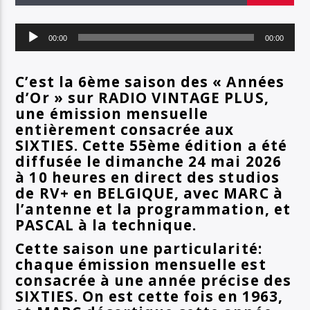
EN CE MOMENT
TITRE
Lecteur
ARTISTE
00:00
00:00
audio
C’est la 6ème saison des « Années
d’Or » sur RADIO VINTAGE PLUS,
SOYEZ COOL ET RESTEZ EN FORME AVEC RV+
une émission mensuelle
entièrement consacrée aux
SIXTIES. Cette 55ème édition
a été
diffusée le dimanche 24 mai 2026
Radio Vintage Plus
à 10 heures en direct des studios
de RV+ en BELGIQUE, avec MARC à
l’antenne et la programmation, et
PASCAL à la technique.
Cette saison une particularité:
chaque émission mensuelle est
consacrée à une année précise des
SIXTIES. On est cette fois en 1963,