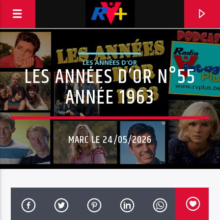
LES ANNÉES D'OR
LES ANNÉES D’OR N°55
RADIO VINTAGE PLUS
POUR ET AVEC VOUS
ANNÉE 1963
MARC LE 24/05/2026