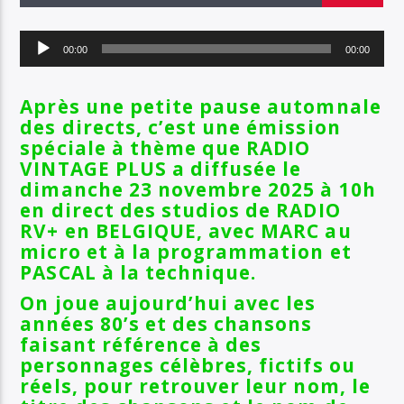
EN CE MOMENT
TITRE
Lecteur
ARTISTE
00:00
00:00
audio
Après une petite pause automnale
des directs, c’est une émission
SOYEZ COOL ET RESTEZ EN FORME AVEC RV+
spéciale à thème que RADIO
VINTAGE PLUS a diffusée le
dimanche 23 novembre 2025 à 10h
en direct
des studios de RADIO
Radio Vintage Plus
RV+ en BELGIQUE, avec MARC au
micro et à la programmation et
PASCAL à la technique.
On joue aujourd’hui avec les
années 80’s et des chansons
faisant référence à des
personnages célèbres, fictifs ou
réels, pour retrouver leur nom, le