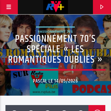
PASSIONNÉMENT 70'S
PASSIONNÉMENT 70’S
RADIO VINTAGE PLUS
POUR ET AVEC VOUS
SPÉCIALE « LES
ROMANTIQUES OUBLIÉS »
PASCAL LE 14/05/2026