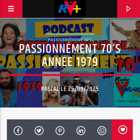
PASSIONNÉMENT 70'S
PASSIONNÉMENT 70’S
RADIO VINTAGE PLUS
POUR ET AVEC VOUS
ANNÉE 1979
PASCAL LE 25/09/2025