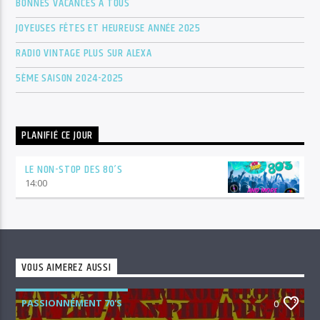
BONNES VACANCES À TOUS
JOYEUSES FÊTES ET HEUREUSE ANNÉE 2025
RADIO VINTAGE PLUS SUR ALEXA
5ÈME SAISON 2024-2025
PLANIFIÉ CE JOUR
LE NON-STOP DES 80’S
14:00
VOUS AIMEREZ AUSSI
PASSIONNÉMENT 70'S
0