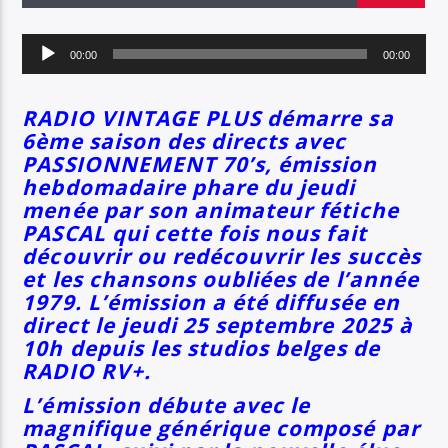
EN CE MOMENT
TITRE
Lecteur
ARTISTE
00:00
00:00
audio
RADIO VINTAGE PLUS démarre sa
6ème saison des directs avec
SOYEZ COOL ET RESTEZ EN FORME AVEC RV+
PASSIONNEMENT 70’s, émission
hebdomadaire phare du jeudi
menée par son animateur fétiche
PASCAL qui cette fois nous fait
Radio Vintage Plus
découvrir ou redécouvrir les succès
et les chansons oubliées de l’année
1979. L’émission a été diffusée en
direct le jeudi 25 septembre 2025 à
10h depuis les studios belges de
RADIO RV+.
L’émission débute avec le
magnifique générique composé par