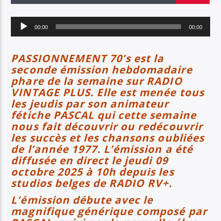
EN CE MOMENT
TITRE
Lecteur
ARTISTE
00:00
00:00
audio
PASSIONNEMENT 70’s est la
seconde émission hebdomadaire
SOYEZ COOL ET RESTEZ EN FORME AVEC RV+
phare de la semaine sur RADIO
VINTAGE PLUS. Elle est menée tous
les jeudis par son animateur
fétiche PASCAL qui cette semaine
Radio Vintage Plus
nous fait découvrir ou redécouvrir
les succès et les chansons oubliées
de l’année 1977. L’émission a été
diffusée en direct le jeudi 09
octobre 2025 à 10h depuis les
studios belges de RADIO RV+.
L’émission débute avec le
magnifique générique composé par