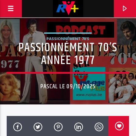
PASSIONNÉMENT 70'S
PASSIONNÉMENT 70’S
RADIO VINTAGE PLUS
POUR ET AVEC VOUS
ANNÉE 1977
PASCAL LE 09/10/2025