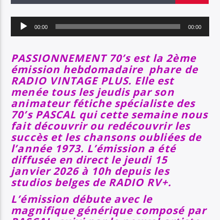
EN CE MOMENT
TITRE
Lecteur
ARTISTE
00:00
00:00
audio
PASSIONNEMENT 70’s est la 2ème
émission hebdomadaire phare de
SOYEZ COOL ET RESTEZ EN FORME AVEC RV+
RADIO VINTAGE PLUS. Elle est
menée tous les jeudis par son
animateur fétiche spécialiste des
70’s PASCAL qui cette semaine nous
Radio Vintage Plus
fait découvrir ou redécouvrir les
succès et les chansons oubliées de
l’année 1973. L’émission a été
diffusée en direct le jeudi 15
janvier 2026 à 10h depuis les
studios belges de RADIO RV+.
L’émission débute avec le
magnifique générique composé par