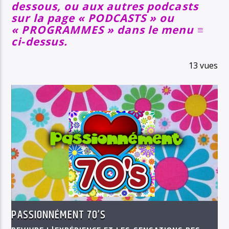
dessous, ou aux autres podcasts
sur la page « PODCASTS » ou
« PROGRAMMES » dans le menu ≡
ci-dessus.
13 vues
PASSIONNÉMENT 70’S