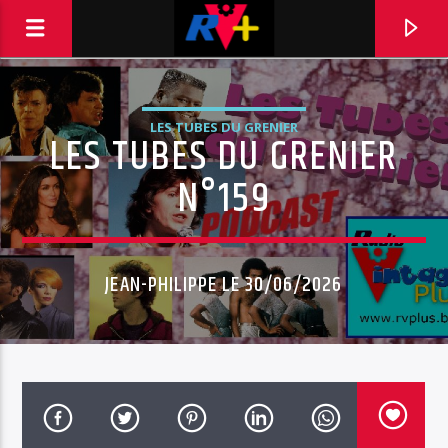
LES TUBES DU GRENIER
LES TUBES DU GRENIER
RADIO VINTAGE PLUS
POUR ET AVEC VOUS
N°159
JEAN-PHILIPPE LE 30/06/2026