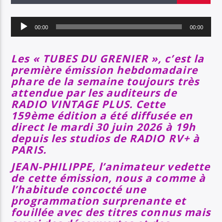
EN CE MOMENT
TITRE
Lecteur
ARTISTE
00:00
00:00
audio
Les « TUBES DU GRENIER », c’est la
première émission hebdomadaire
SOYEZ COOL ET RESTEZ EN FORME AVEC RV+
phare de la semaine toujours très
attendue par les auditeurs de
RADIO VINTAGE PLUS. Cette
159ème édition a été diffusée en
Radio Vintage Plus
direct le mardi 30 juin 2026 à 19h
depuis les studios de RADIO RV+ à
PARIS.
JEAN-PHILIPPE, l’animateur vedette
de cette émission, nous a comme à
l’habitude concocté une
programmation surprenante et
fouillée avec des titres connus mais