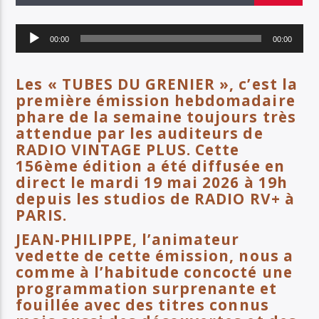
EN CE MOMENT
TITRE
Lecteur
ARTISTE
00:00
00:00
audio
Les « TUBES DU GRENIER », c’est la
première émission hebdomadaire
SOYEZ COOL ET RESTEZ EN FORME AVEC RV+
phare de la semaine toujours très
attendue par les auditeurs de
RADIO VINTAGE PLUS. Cette
156ème édition a été diffusée en
Radio Vintage Plus
direct le mardi 19 mai 2026 à 19h
depuis les studios de RADIO RV+ à
PARIS.
JEAN-PHILIPPE, l’animateur
vedette de cette émission, nous a
comme à l’habitude concocté une
programmation surprenante et
fouillée avec des titres connus