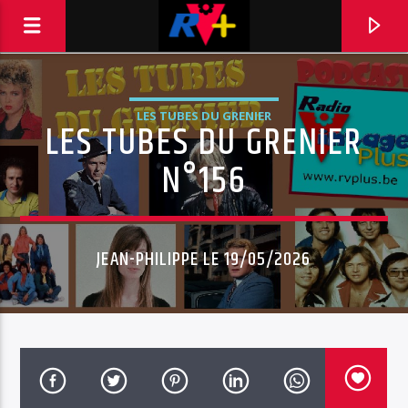
LES TUBES DU GRENIER
LES TUBES DU GRENIER
RADIO VINTAGE PLUS
POUR ET AVEC VOUS
N°156
JEAN-PHILIPPE LE 19/05/2026