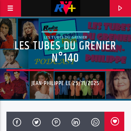
LES TUBES DU GRENIER
LES TUBES DU GRENIER
RADIO VINTAGE PLUS
POUR ET AVEC VOUS
N°140
JEAN-PHILIPPE LE 25/11/2025