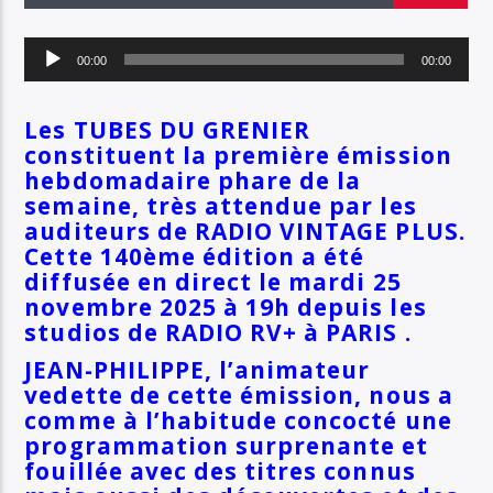
EN CE MOMENT
TITRE
Lecteur
ARTISTE
00:00
00:00
audio
Les TUBES DU GRENIER
constituent la première émission
SOYEZ COOL ET RESTEZ EN FORME AVEC RV+
hebdomadaire phare de la
semaine, très attendue par les
auditeurs de RADIO VINTAGE PLUS.
Cette 140ème édition
a été
Radio Vintage Plus
diffusée en direct le mardi 25
novembre 2025
à 19h depuis les
studios
de RADIO RV+ à PARIS .
JEAN-PHILIPPE, l’animateur
vedette de cette émission, nous a
comme à l’habitude concocté une
programmation surprenante et
fouillée avec des titres connus