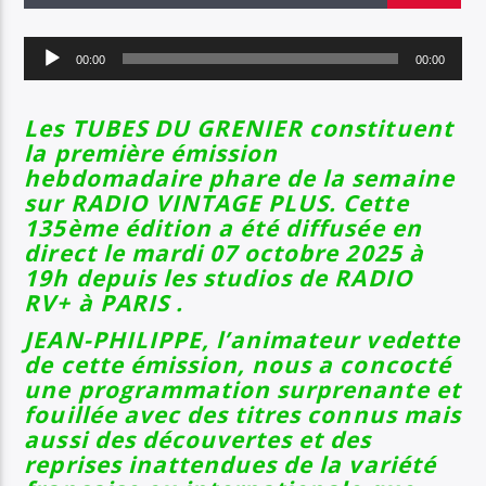
EN CE MOMENT
TITRE
Lecteur
ARTISTE
00:00
00:00
audio
Les TUBES DU GRENIER constituent
la première émission
SOYEZ COOL ET RESTEZ EN FORME AVEC RV+
hebdomadaire phare de la semaine
sur RADIO VINTAGE PLUS. Cette
135ème édition
a été diffusée en
direct le mardi 07 octobre 2025
à
Radio Vintage Plus
19h depuis les
studios
de RADIO
RV+ à PARIS .
JEAN-PHILIPPE, l’animateur vedette
de cette émission, nous a concocté
une programmation surprenante et
fouillée avec des titres connus mais
aussi des découvertes et des
reprises inattendues de la variété