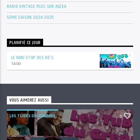
RADIO VINTAGE PLUS SUR ALEXA
5ÈME SAISON 2024-2025
PLANIFIÉ CE JOUR
LE NON-STOP DES 80’S
14:00
VOUS AIMEREZ AUSSI
LES TUBES DU GRENIER
0