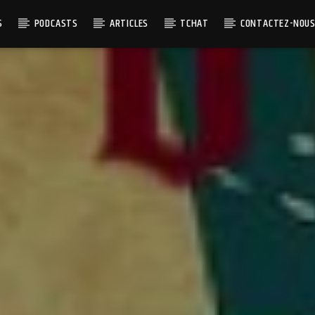
S
PODCASTS
ARTICLES
TCHAT
CONTACTEZ-NOU
MENT
SOYEZ COOL ET