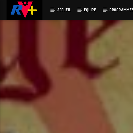
ACCUEIL
EQUIPE
PROGRAMME
EN CE MO
RADIO VINTAGE
TITRE
PLUS
ARTISTE
POUR ET AVEC VOUS