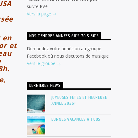
 USA
suivre RV+
Vers la page
usée
NOS TENDRES ANNÉES 60’S 70’S 80’S
 en
or et
Demandez votre adhésion au groupe
beau
Facebook où nous discutons de musique
e
Vers le groupe
8h.
e,
DERNIÈRES NEWS
JOYEUSES FÊTES ET HEUREUSE
ANNÉE 2026!
BONNES VACANCES À TOUS