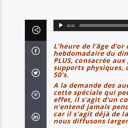
Lecteur
00:00
audio
L’heure de l’âge d’or
hebdomadaire du di
PLUS, consacrée aux 
supports physiques, 
50’s.
A la demande des aud
cette spéciale qui pe
effet, il s’agit d’un 
n’entend jamais pend
car il s’agit déjà de
nous diffusons large