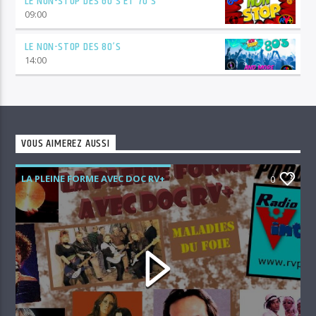
LE NON-STOP DES 60’S ET 70’S
09:00
LE NON-STOP DES 80’S
14:00
VOUS AIMEREZ AUSSI
LA PLEINE FORME AVEC DOC RV+
0