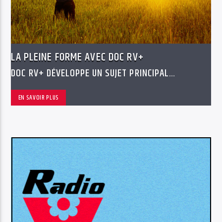
LA PLEINE FORME AVEC DOC RV+
DOC RV+ DÉVELOPPE UN SUJET PRINCIPAL
D'ACTUALITÉ MÉDICALE PROPOSÉ PAR LES
AUDITEURS
EN SAVOIR PLUS