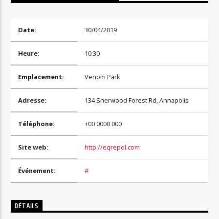
EN CE MOMENT
TITRE
ARTISTE
Date:
30/04/2019
Heure:
10:30
SOYEZ COOL ET RESTEZ EN FORME AVEC RV+
Emplacement:
Venom Park
Adresse:
134 Sherwood Forest Rd, Annapolis
Radio Vintage Plus
Téléphone:
+00 0000 000
Site web:
http://eqrepol.com
Événement:
#
DÉTAILS