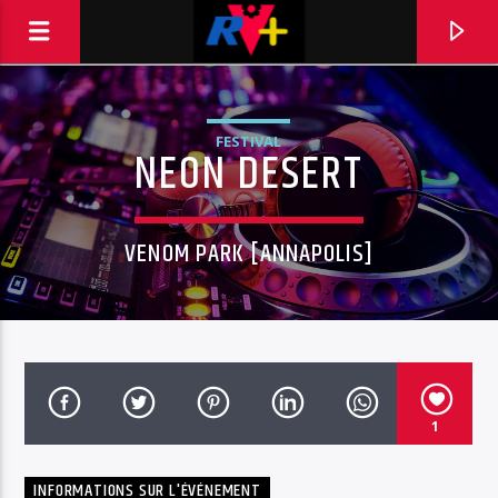
FESTIVAL
NEON DESERT
RADIO VINTAGE PLUS
POUR ET AVEC VOUS
VENOM PARK [ANNAPOLIS]
1
INFORMATIONS SUR L'ÉVÉNEMENT